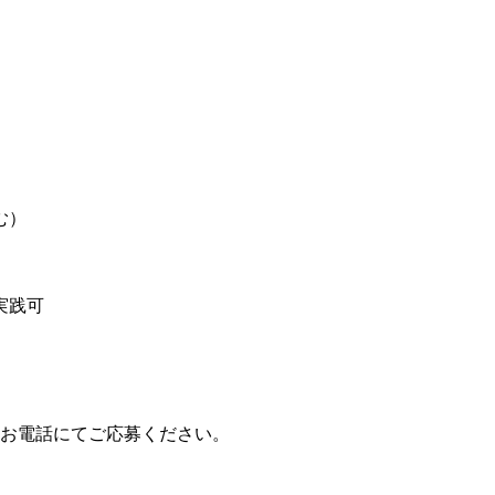
む）
実践可
お電話にてご応募ください。