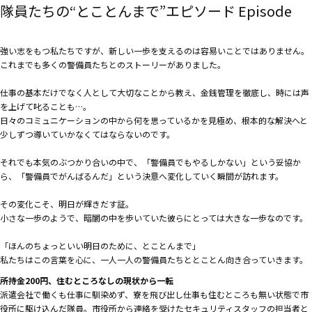
隊員たちの“とことんまで”エピソード
Episode
強い志をもつ私たちですが、新しい一歩を支えるのは容易いことではありません。
これまでも多くの警備員たちとのストーリーがありました。
仕事の基本だけでなく人として大切なことから教え、金銭管理を徹底し、時には声
を上げて叱ることも…。
日々のコミュニケーションの中から何を思っているかを見極め、根本的な解決へと
少しずつ導いていかなくてはならないのです。
それでも本気のぶつかり合いの中で、「警備員でもやるしかない」という妥協か
ら、「警備員でがんばるんだ」という決意へ変化していく瞬間が訪れます。
その変化こそ、明日が輝きだす証。
小さな一歩のようで、暗闇の中を歩いていた彼らにとっては大きな一歩なのです。
「ほんのちょっといい明日のために、とことんまで」
私たちはこの言葉を心に、一人一人の警備員たちととことん向き合っていきます。
所持金200円、住むところなしの現状から一転
派遣会社で働くも仕事に馴染めず、寮を飛び出し仕事も住むところも無い状態で市
役所に駆け込んだ隊員。市役所から連絡を受けたセキュリティスタッフの担当者と