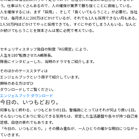
う。仕事はたくさんあるので、人の確保が業界で勝ち抜くことに直結している。
人を確保するには、まず「採用」、そして「長くいてもらうこと」が必要だ。当社
では、毎月求人に200万ほどかけているが、それでも1人も採用できない月もある。
1人50万円ほどかけてやっと採用できても、すぐにやめてしまう人もいる。なんと
か続けてもらうことを賀本さんは常に必死で考えている。
セキュリティスタッフ独自の制度「KG規定」により、
人生を180°転換させたA嶋隊長。
隊長にインタビューした、当時のドラマをご紹介します。
そのほかのケーススタディは
エンジェルブックという冊子で紹介しています。
興味のある方はぜひ
ダウンロードしてご覧ください。
エンジェルブック ダウンロード
今日の、いつもどおり。
何事もなく終わる、いつもどおりの1日。警備員にとってはそれが何より良い1日。
そんないつもどおりに安心できる気持ちは、安定した生活基盤や各々が持つ自己肯
定感、自信の表れでもあります。
「今日の、いつもどおり。」その積み重ねが、一人ひとりの確かな明日につながっ
ていきます。