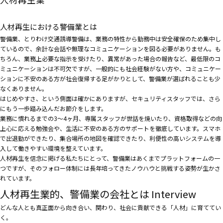
人材再生における警備業とは
警備業、とりわけ交通誘導警備は、業務の特性から勤務中は安全確保のため集中し
ているので、余計な会話や無理なコミュニケーションを図る必要がありません。も
ちろん、業務上必要な指示を受けたり、異常があった場合の報告など、最低限のコ
ミュニケーションは不可欠ですが、一般的にも社会経験がない方や、コミュニケー
ションに不安のある方が社会復帰する足がかりとして、警備業が選ばれることも少
なくありません。
はじめやすさ、という側面は確かにありますが、セキュリティスタッフでは、さら
にもう一歩踏み込んだお節介をします。
業務に慣れるまでの3〜4ヶ月、専属スタッフが世話を焼いたり、資格取得などの向
上心に応える勉強会や、生活に不安のある方のサポートを徹底しています。スマホ
で出退勤ができたり、集合場所の地図を確認できたり、利便性の高いシステムを導
入して働きやすい環境を整えています。
人材再生を信念に掲げる私たちにとって、警備業はあくまでプラットフォームの一
つですが、そのフォロー体制には長年培ってきたノウハウと挑戦する姿勢が生かさ
れています。
人材再生業的、警備業の会社とは
Interview
どんな人とも真正面から向き合い、関わり、社会に貢献できる「人材」に育ててい
く。