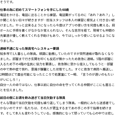
そうです。
仕事の為に初めてスマートフォンを手にした68歳
電話をかける、電話に出ることから練習。電話繋がってるのに「あれ？あれ？」し
か聞こえない日々が続きますが…担当スタッフは本人の練習に根気よく付き合い続
けました。やっと出来るようになったら今度はアプリの使い方を何度も教える。段
ボールに手順を書くがなかなか覚えられない。そんな苦労を経て、現場でも仲間の
先輩達が優しく教えてくれる手助けもあり、今ではしっかり使いこなせるようにな
りました。
連絡不通になった隊員宅へレスキュー要請
知多市で1人暮らしの隊員。順調に勤務していたのですが突然連絡が取れなくなり
ました。部屋まで行き玄関を叩くも反応が無かったため救急に連絡。5階の部屋に
入るため下の4階の住民に協力を要請し、救急隊に窓から侵入してもらうと…部屋
の中で熱中症で倒れ、意識が朦朧とした状態でした。すぐに救急で病院へ搬送し、
2時間ほどで面会可能になったところで処置室にて一喝、「言うのが遅いのもたい
がいにしろ！」
自分一人の命ではない、仕事以前に自分の命を守ってくれる仲間がここにも居るこ
とを伝えました。
前日の夜にお酒を飲み過ぎて当日欠勤する隊員
そんな理由で当日欠勤を何度も繰り返してしまう隊員。一般的にみたら迷惑者でし
かないのですが…私たちは、その人が更生するまであの手この手で指導を続けま
す。そして本人も変わろうしている。感情的になって怒っていても心の中では悲し