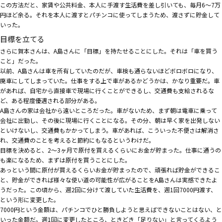
この方法だと、家賃や公共料金、本人に手渡す生活費を差し引いても、毎月6～7万
円ほど余る。それを本人に渡すとパチンコに使ってしまうため、渡さずに貯金して
いった。
目標を立てる
さらに賀本さんは、A島さんに「目標」を持たせることにした。それは「車を買う
こと」だった。
以前、A島さんは車を所有していたのだが、車検も通らないほどボロボロになり、
廃車にしてしまっていた。仕事をする上で車があるかどうかは、かなり重要だ。車
があれば、自宅から直接車で現場に行くことができるし、交通費も支給されるな
ど、ある程度優遇される部分がある。
A島さんの家は会社から遠いところだった。車がないため、まず朝は電車に乗って
会社に出勤し、その後に現場に行くことになる。その分、朝は早く家を出発しない
といけないし、交通費もかかってしまう。車があれば、こういった不便さは解消さ
れ、交通費のことを考えると節約にもなるというわけだ。
目標を決めると、2～3ヶ月で原付を買えるくらいにお金が貯まった。仕事に通うの
も楽になるため、まずは原付を買うことにした。
あっという間に原付が買えるくらいお金が貯まったので、頑張れば貯金ができるこ
と、貯金ができれば様々な使い道の可能性が広がることをA島さんは実感できたよ
うだった。この頃から、週2回に分けて渡していた生活費を、週1回7000円渡す、
という形に変更した。
7000円という金額は、パチンコでひと勝負しようと思えばできないことはない、と
いった金額だ。週1回に変更したところ、ときどき「足りない」と言ってくるよう