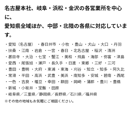
名古屋本社、岐阜・浜松・金沢の各営業所を中心
に、
愛知県全域ほか、中部・北陸の各県に対応していま
す。
愛知（名古屋）
春日井市
小牧
豊山
犬山
大口
丹羽
扶桑
江南
岩倉
一宮
春日
北名古屋
稲沢
清洲
甚目寺
大治
七宝
蟹江
美和
飛島
海部
弥富
津島
愛西
尾張旭
瀬戸
長久手
日進
東郷
三好
三河
豊田
豊明
大府
東浦
東海
刈谷
知立
知多
阿久比
常滑
半田
高浜
武豊
美浜
南知多
安城
碧南
西尾
一色
吉良
幡豆
幸田
額田
岡崎
蒲郡
豊川
豊橋
新城
小坂井
宝飯
田原
岐阜県／三重県／静岡県／長野県／石川県／福井県
※その他の地域もお気軽にご相談ください。