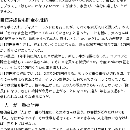
しプラスして渡した。かなりよいホテルに泊まり、家族3人で存分に楽しむことが
できた。
目標達成後も貯金を継続
車を手に入れ、ディズニーランドにも行ったが、それでも20万円ほど残った。本人
は「そのまま会社で預かっておいてください」と言った。これを機に、賀本さんは
KG規定を止めて、給料をすべて本人に渡すことにした。ただし、本人の希望で、毎
月1万円を天引きし、貯金していくことになった。残った20万円に加えて毎月1万円
が、着々と貯まっていった。
つい最近、1年半前に購入した車が故障し、新しい車が必要になった。コツコツと
貯金を継続していたA島さんは、すぐに車を買える状況だった。今度は2年の保証を
つけ、やはり20万円くらいの車を購入した。
月1万円ずつ貯めていけば、2年で24万円貯まる。ちょうど車の車検が切れる頃、す
ぐに車が買える状況になる。そういう計算が、自身でもできるようになっていた。
今では資格も取得し、給料も上がった。230人の隊員のうち6～7人しかいない「隊
長」になり、さらに給料が今月から上がることになった。過去3年を振り返ると、
信じられないような成長ぶりだ。
「人」が一番の財産
警備会社は「人」が一番の財産だ、と賀本さんは言う。お客様がどれだけいても
「人」を出せなければ、その仕事を遂行することはできない。人を確保できなけれ
ば、売り上げは出ない。
この業界は慢性的に人手が不足しており、他社も人の確保には苦労しているとい