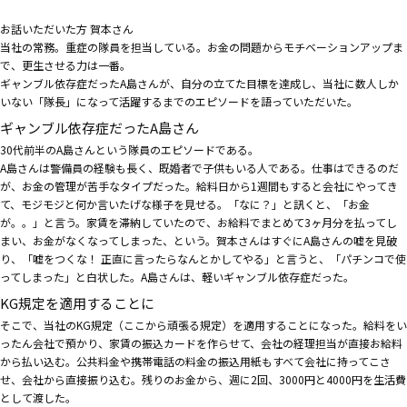
お話いただいた方
賀本さん
当社の常務。重症の隊員を担当している。お金の問題からモチベーションアップま
で、更生させる力は一番。
ギャンブル依存症だったA島さんが、自分の立てた目標を達成し、当社に数人しか
いない「隊長」になって活躍するまでのエピソードを語っていただいた。
ギャンブル依存症だったA島さん
30代前半のA島さんという隊員のエピソードである。
A島さんは警備員の経験も長く、既婚者で子供もいる人である。仕事はできるのだ
が、お金の管理が苦手なタイプだった。給料日から1週間もすると会社にやってき
て、モジモジと何か言いたげな様子を見せる。「なに？」と訊くと、「お金
が。。」と言う。家賃を滞納していたので、お給料でまとめて3ヶ月分を払ってし
まい、お金がなくなってしまった、という。賀本さんはすぐにA島さんの嘘を見破
り、「嘘をつくな！ 正直に言ったらなんとかしてやる」と言うと、「パチンコで使
ってしまった」と白状した。A島さんは、軽いギャンブル依存症だった。
KG規定を適用することに
そこで、当社のKG規定（ここから頑張る規定）を適用することになった。給料をい
ったん会社で預かり、家賃の振込カードを作らせて、会社の経理担当が直接お給料
から払い込む。公共料金や携帯電話の料金の振込用紙もすべて会社に持ってこさ
せ、会社から直接振り込む。残りのお金から、週に2回、3000円と4000円を生活費
として渡した。