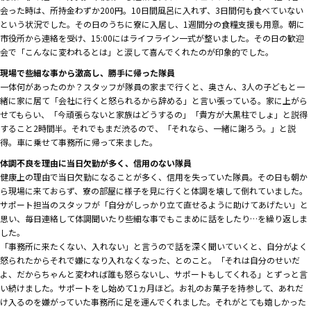
会った時は、所持金わずか200円。10日間風呂に入れず、3日間何も食べていない
という状況でした。その日のうちに寮に入居し、1週間分の食糧支援も用意。朝に
市役所から連絡を受け、15:00にはライフライン一式が整いました。その日の歓迎
会で「こんなに変われるとは」と涙して喜んでくれたのが印象的でした。
現場で些細な事から激高し、勝手に帰った隊員
一体何があったのか？スタッフが隊員の家まで行くと、奥さん、3人の子どもと一
緒に家に居て「会社に行くと怒られるから辞める」と言い張っている。家に上がら
せてもらい、「今頑張らないと家族はどうするの」「貴方が大黒柱でしょ」と説得
すること2時間半。それでもまだ渋るので、「それなら、一緒に謝ろう。」と説
得。車に乗せて事務所に帰って来ました。
体調不良を理由に当日欠勤が多く、信用のない隊員
健康上の理由で当日欠勤になることが多く、信用を失っていた隊員。その日も朝か
ら現場に来ておらず、寮の部屋に様子を見に行くと体調を壊して倒れていました。
サポート担当のスタッフが「自分がしっかり立て直せるように助けてあげたい」と
思い、毎日連絡して体調聞いたり些細な事でもこまめに話をしたり…を繰り返しま
した。
「事務所に来たくない、入れない」と言うので話を深く聞いていくと、自分がよく
怒られたからそれで嫌になり入れなくなった、とのこと。「それは自分のせいだ
よ、だからちゃんと変われば誰も怒らないし、サポートもしてくれる」とずっと言
い続けました。サポートをし始めて1ヵ月ほど。お礼のお菓子を持参して、あれだ
け入るのを嫌がっていた事務所に足を運んでくれました。それがとても嬉しかった