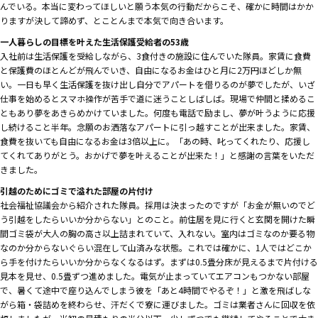
んでいる。本当に変わってほしいと願う本気の行動だからこそ、確かに時間はかか
りますが決して諦めず、とことんまで本気で向き合います。
一人暮らしの目標を叶えた生活保護受給者の53歳
入社前は生活保護を受給しながら、3食付きの施設に住んでいた隊員。家賃に食費
と保護費のほとんどが飛んでいき、自由になるお金はひと月に2万円ほどしか無
い。一日も早く生活保護を抜け出し自分でアパートを借りるのが夢でしたが、いざ
仕事を始めるとスマホ操作が苦手で道に迷うことしばしば。現場で仲間と揉めるこ
ともあり夢をあきらめかけていました。何度も電話で励まし、夢が叶うように応援
し続けること半年。念願のお洒落なアパートに引っ越すことが出来ました。家賃、
食費を抜いても自由になるお金は3倍以上に。「あの時、叱ってくれたり、応援し
てくれてありがとう。おかげで夢を叶えることが出来た！」と感謝の言葉をいただ
きました。
引越のためにゴミで溢れた部屋の片付け
社会福祉協議会から紹介された隊員。採用は決まったのですが「お金が無いのでど
う引越をしたらいいか分からない」とのこと。前住居を見に行くと玄関を開けた瞬
間ゴミ袋が大人の胸の高さ以上詰まれていて、入れない。室内はゴミなのか要る物
なのか分からないぐらい混在して山済みな状態。これでは確かに、1人ではどこか
ら手を付けたらいいか分からなくなるはず。まずは0.5畳分床が見えるまで片付ける
見本を見せ、0.5畳ずつ進めました。電気が止まっていてエアコンもつかない部屋
で、暑くて途中で座り込んでしまう彼を「あと4時間でやるぞ！」と激を飛ばしな
がら箱・袋詰めを終わらせ、汗だくで寮に運びました。ゴミは業者さんに回収を依