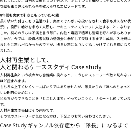
頼しましたが、当初の見積もりの半分以下。少しずつでも継続してやることで大き
な壁も乗り越えられる事を教えられたエピソードです。
8年間も実家で引きこもっていた46歳
長く続いた引きこもり生活の末、実家でぞんざいな扱いをされて食事も貰えない状
況に。役所に助けを求めて来所し、セキュリティスタッフに入社することになりま
した。初めのうちは不満を言う毎日。内勤と電話で喧嘩し警察を呼んだ事もありま
したが、今では二級資格者試験の勉強会に参加して受験するまでに成長。入社時は
まともに声も出なかったのですが、明るい声になりよく話しかけてくれる様になり
ました。
人材再生業として、
人と関わるケーススタディ
Case study
人材再生業という視点から警備業に携わると、こうしたストーリーが数え切れない
ほど産まれます。
もちろん上手くいくケースばかりではありませんが、隊員たちの「ほんのちょっと
いい明日のために」、
私たちが今できることを「とことんまで」やっていこうと、サポートし続けていま
す。
人材再生業の毎日はその連続です。
その他のストーリーが気になる方は、下記よりお問い合わせください。
Case Study
ギャンブル依存症から「隊長」になるまで