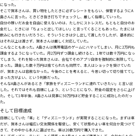
になった。
そこで賀本さんは、買い物をしたときに必ずレシートをもらい、保管するようにA
島さんに言った。ときどき抜き打ちでチェックし、厳しく指導していった。
自分の稼いだお金を自由に使えないのは、たしかにストレスだ。もともと自分のお
金だし、ときには「ちょっと出してほしい」と言ってくることもあった。たまには
飲みにも行きたいだろうと、そういうときは少し出して渡したりしたが、基本的に
はそれ以上は渡さず、賀本さんは厳しく対応していた。
こんなこともあった。A島さんは携帯電話のゲームにハマってしまい、月に2万円も
課金するようになっていた。月2万円ずつ課金し続けると、1年では数十万円になっ
てしまう。それを知った賀本さんは、会社でそのアプリ自体を強制的に削除してし
まった。課金した数十万円は捨てられたも同然で、本人はショックを受けていた
が、賀本さんは容赦なかった。今後のことを考えると、今思い切って切り捨ててし
まった方がよい、という判断だった。
そんなA島さんがあるとき「家族をディズニーランドに連れていきたい」と言い出
した。それではそれも目標にしよう、ということになり、貯金の設定をさらに上げ
た。そして1年半後、A島さんは見事に50万円ほど貯金することに成功したのだっ
た。
そして目標達成
目標にしていた「車」と「ディズニーランド」が実現することになった。まずは車
だが、賀本さんは幅広い交友関係を駆使し、安くて状態のよい車を何台か見つけて
きて、その中から本人に選ばせた。車は20数万円で購入できた。
そしてディズニーランド。よく頑張ったA島さんへのご褒美として、会社からも少