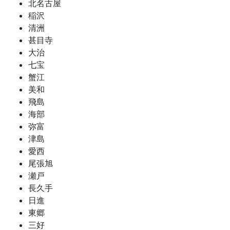
北名古屋
稲沢
清洲
甚目寺
大治
七宝
蟹江
美和
飛島
海部
弥富
津島
愛西
尾張旭
瀬戸
長久手
日進
東郷
三好