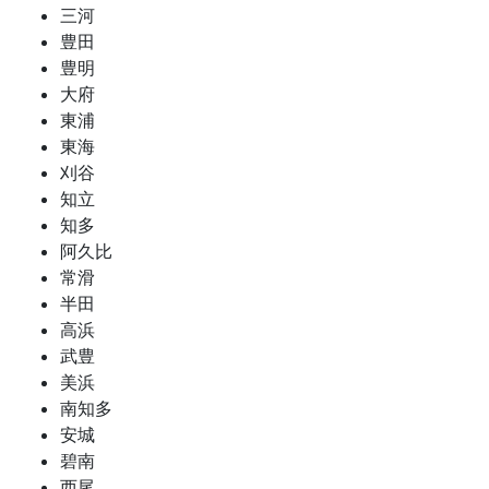
三河
豊田
豊明
大府
東浦
東海
刈谷
知立
知多
阿久比
常滑
半田
高浜
武豊
美浜
南知多
安城
碧南
西尾