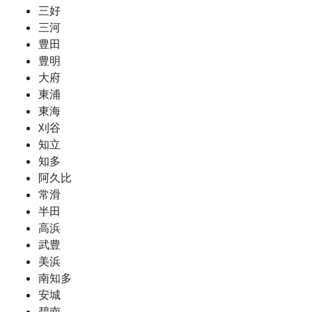
三好
三河
豊田
豊明
大府
東浦
東海
刈谷
知立
知多
阿久比
常滑
半田
高浜
武豊
美浜
南知多
安城
碧南