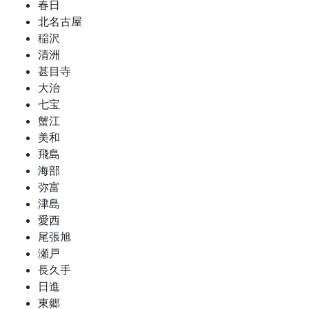
春日
北名古屋
稲沢
清洲
甚目寺
大治
七宝
蟹江
美和
飛島
海部
弥富
津島
愛西
尾張旭
瀬戸
長久手
日進
東郷