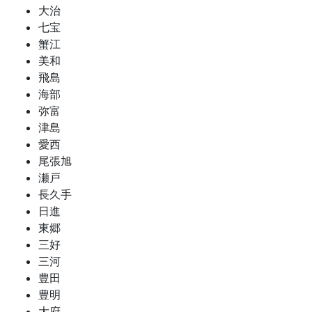
大治
七宝
蟹江
美和
飛島
海部
弥富
津島
愛西
尾張旭
瀬戸
長久手
日進
東郷
三好
三河
豊田
豊明
大府