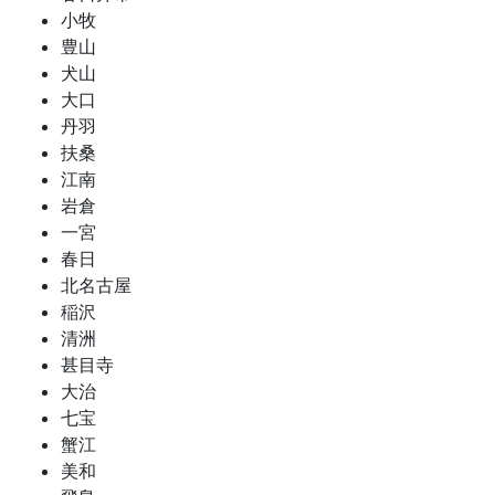
小牧
豊山
犬山
大口
丹羽
扶桑
江南
岩倉
一宮
春日
北名古屋
稲沢
清洲
甚目寺
大治
七宝
蟹江
美和