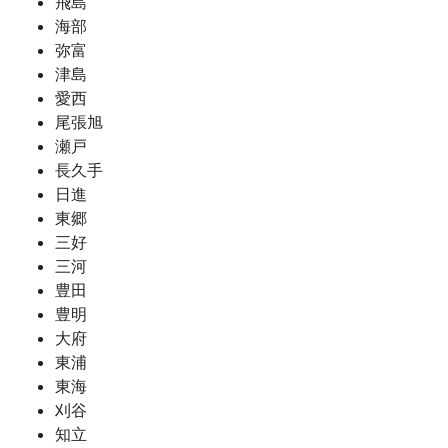
飛島
海部
弥富
津島
愛西
尾張旭
瀬戸
長久手
日進
東郷
三好
三河
豊田
豊明
大府
東浦
東海
刈谷
知立