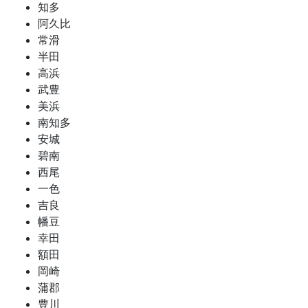
知多
阿久比
常滑
半田
高浜
武豊
美浜
南知多
安城
碧南
西尾
一色
吉良
幡豆
幸田
額田
岡崎
蒲郡
豊川