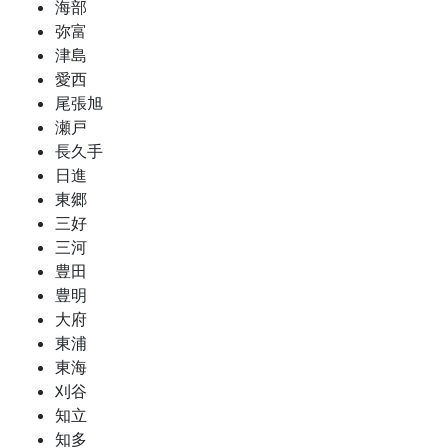
海部
弥富
津島
愛西
尾張旭
瀬戸
長久手
日進
東郷
三好
三河
豊田
豊明
大府
東浦
東海
刈谷
知立
知多