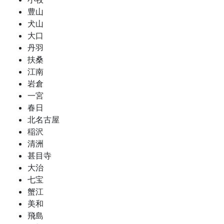
豊山
犬山
大口
丹羽
扶桑
江南
岩倉
一宮
春日
北名古屋
稲沢
清洲
甚目寺
大治
七宝
蟹江
美和
飛島