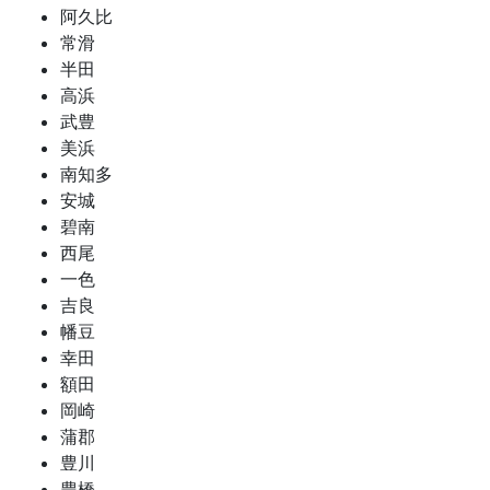
阿久比
常滑
半田
高浜
武豊
美浜
南知多
安城
碧南
西尾
一色
吉良
幡豆
幸田
額田
岡崎
蒲郡
豊川
豊橋