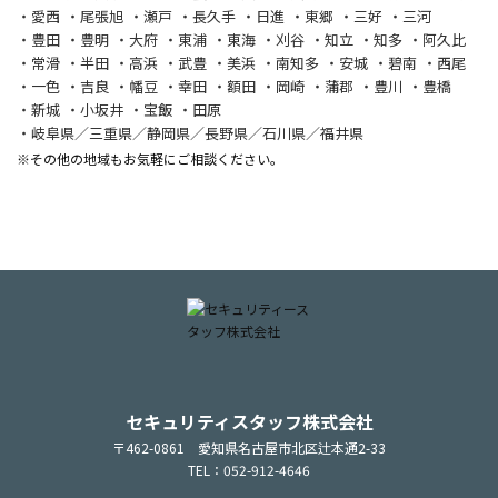
愛西
尾張旭
瀬戸
長久手
日進
東郷
三好
三河
豊田
豊明
大府
東浦
東海
刈谷
知立
知多
阿久比
常滑
半田
高浜
武豊
美浜
南知多
安城
碧南
西尾
一色
吉良
幡豆
幸田
額田
岡崎
蒲郡
豊川
豊橋
新城
小坂井
宝飯
田原
岐阜県／三重県／静岡県／長野県／石川県／福井県
※その他の地域もお気軽にご相談ください。
セキュリティスタッフ株式会社
〒462-0861 愛知県名古屋市北区辻本通2-33
TEL：052-912-4646