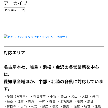
アーカイブ
対応エリア
名古屋本社、岐阜・浜松・金沢の各営業所を中心
に、
愛知県全域ほか、中部・北陸の各県に対応していま
す。
愛知（名古屋）
春日井市
小牧
豊山
犬山
大口
丹羽
扶桑
江南
岩倉
一宮
春日
北名古屋
稲沢
清洲
甚目寺
大治
七宝
蟹江
美和
飛島
海部
弥富
津島