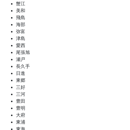
蟹江
美和
飛島
海部
弥富
津島
愛西
尾張旭
瀬戸
長久手
日進
東郷
三好
三河
豊田
豊明
大府
東浦
東海