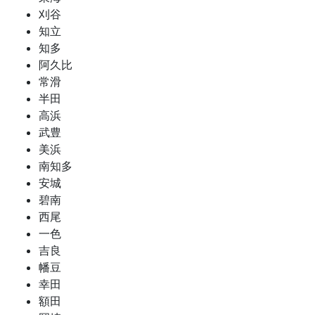
刈谷
知立
知多
阿久比
常滑
半田
高浜
武豊
美浜
南知多
安城
碧南
西尾
一色
吉良
幡豆
幸田
額田