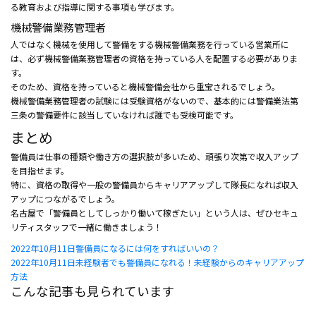
る教育および指導に関する事項も学びます。
機械警備業務管理者
人ではなく機械を使用して警備をする機械警備業務を行っている営業所に
は、必ず機械警備業務管理者の資格を持っている人を配置する必要がありま
す。
そのため、資格を持っていると機械警備会社から重宝されるでしょう。
機械警備業務管理者の試験には受験資格がないので、基本的には警備業法第
三条の警備要件に該当していなければ誰でも受検可能です。
まとめ
警備員は仕事の種類や働き方の選択肢が多いため、頑張り次第で収入アップ
を目指せます。
特に、資格の取得や一般の警備員からキャリアアップして隊長になれば収入
アップにつながるでしょう。
名古屋で「警備員としてしっかり働いて稼ぎたい」という人は、ぜひセキュ
リティスタッフで一緒に働きましょう！
2022年10月11日
警備員になるには何をすればいいの？
2022年10月11日
未経験者でも警備員になれる！未経験からのキャリアアップ
方法
こんな記事も見られています