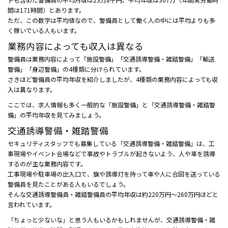
間は171時間）とあります。
ただ、この数字は平均値なので、警備員として働く人の中には平均よりも多
く稼いでいる人もいます。
業務内容によっても収入は異なる
警備員は業務内容によって「施設警備」「交通誘導警備・雑踏警備」「輸送
警備」「身辺警備」の4種類に分けられています。
さきほど警備員の平均年収を紹介しましたが、4種類の業務内容によっても収
入は異なります。
ここでは、求人情報も多く一般的な「施設警備」と「交通誘導警備・雑踏警
備」の平均年収を見てみましょう。
交通誘導警備・雑踏警備
セキュリティスタッフでも募集している「交通誘導警備・雑踏警備」は、工
事現場やイベント会場などで事故やトラブルが起きないよう、人や車を誘導
するのが主な業務内容です。
工事現場や駐車場の出入口で、旗や誘導灯を持って車や人に合図を送っている
警備員を見たことがある人もいるでしょう。
そんな交通誘導警備員・雑踏警備員の平均年収は約220万円～260万円ほどと
言われています。
「ちょっと少ないな」と思う人もいるかもしれませんが、交通誘導警備・雑