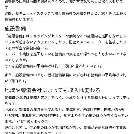
踏警備の仕事は時間の融通もきくので、働き方次第でもっと稼ぐ人もいま
す。
実際、セキュリティスタッフで働く警備員の月給を見ると、30万円以上稼ぐ
警備員もいますよ！
施設警備
「施設警備」はショッピングセンターや病院などの施設内を巡回しながらト
ラブルが起きないようチェックしたり、防犯カメラのモニターを監視したり
するのが主な業務内容です。
スーパーや病院を巡回している警備員の姿を思い浮かべる人も多いのではな
いでしょうか。
そんな施設警備員の平均年収は約300万円と言われています。
また、施設警備の中でも、機械警備業務にたずさわる警備員の平均年収は約
450万円です。
地域や警備会社によっても収入は変わる
警備員の年収は業務内容だけでなく、地域や入社する警備会社によっても変わ
ります。
地域別に警備員の年収を見てみると、東海地方が約351万円、関東地方が約
349万円、東北地方が約296万円と、地方よりも中心地のほうが高くなってい
ます。（引用:求人ボックス）
理由としては、中心地のほうが平均時給が高い、警備が必要な施設や工事現
場が多いなどが考えられるでしょう。