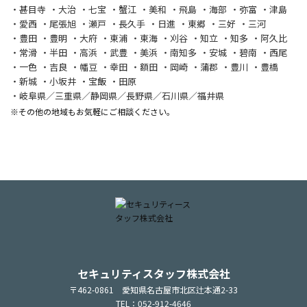
甚目寺
大治
七宝
蟹江
美和
飛島
海部
弥富
津島
愛西
尾張旭
瀬戸
長久手
日進
東郷
三好
三河
豊田
豊明
大府
東浦
東海
刈谷
知立
知多
阿久比
常滑
半田
高浜
武豊
美浜
南知多
安城
碧南
西尾
一色
吉良
幡豆
幸田
額田
岡崎
蒲郡
豊川
豊橋
新城
小坂井
宝飯
田原
岐阜県／三重県／静岡県／長野県／石川県／福井県
※その他の地域もお気軽にご相談ください。
セキュリティスタッフ株式会社
〒462-0861 愛知県名古屋市北区辻本通2-33
TEL：052-912-4646