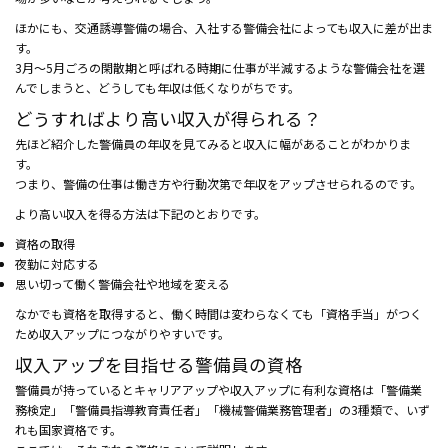
ほかにも、交通誘導警備の場合、入社する警備会社によっても収入に差が出ま
す。
3月～5月ごろの閑散期と呼ばれる時期に仕事が半減するような警備会社を選
んでしまうと、どうしても年収は低くなりがちです。
どうすればより高い収入が得られる？
先ほど紹介した警備員の年収を見てみると収入に幅があることがわかりま
す。
つまり、警備の仕事は働き方や行動次第で年収をアップさせられるのです。
より高い収入を得る方法は下記のとおりです。
資格の取得
夜勤に対応する
思い切って働く警備会社や地域を変える
なかでも資格を取得すると、働く時間は変わらなくても「資格手当」がつく
ため収入アップにつながりやすいです。
収入アップを目指せる警備員の資格
警備員が持っているとキャリアアップや収入アップに有利な資格は「警備業
務検定」「警備員指導教育責任者」「機械警備業務管理者」の3種類で、いず
れも国家資格です。