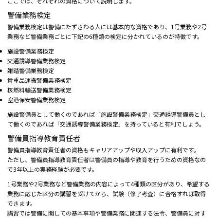
ここでは、それぞれの資格について説明します。
警備業務検定
警備業務検定は警備にたずさわる人には基本的な資格であり、1号業務や2号
業務など警備業務ごとに下記の6種類の検定に分かれているのが特徴です。
施設警備業務検定
交通誘導警備業務検定
雑踏警備業務検定
貴重品運搬警備業務検定
核燃料輸送警備業務検定
空港保安警備業務検定
施設警備員として働くのであれば「施設警備業務検定」交通誘導警備員とし
て働くのであれば「交通誘導警備業務検定」を持っていると有利でしょう。
警備員指導教育責任者
警備員指導教育責任者の資格もキャリアアップや収入アップに有利です。
ただし、警備員指導教育責任者は警備員の指導や教育を行うための資格なの
で3年以上の実務経験が必要です。
1号業務や2号業務など警備業務の内容によって4種類の区分があり、希望する
業務に応じた区分の講習を受けてから、試験（修了考査）に合格すれば取得
できます。
講習では警備に関しての基本事項や警備業務に関連する法令、警備員に対す