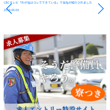
CBCテレビ「わが社はコレでできている」で当社が紹介されました
知
2019.06.04
20